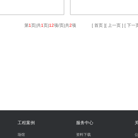
第
1
页|共
1
页|
12
项/页|共
2
项
[ 首页 ][ 上一页 ] [ 下一页
工程案例
服务中心
场馆
资料下载