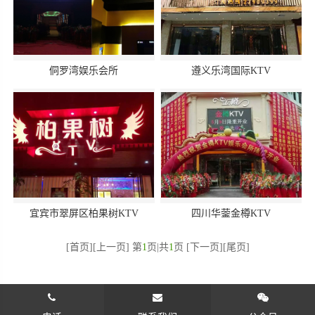
侗罗湾娱乐会所
遵义乐湾国际KTV
宜宾市翠屏区柏果树KTV
四川华蓥金樽KTV
[首页][上一页] 第
1
页|共
1
页 [下一页][尾页]